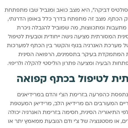
ולטיס דביקה”, היא מצב כואב ומגביל שבו מתפתחת
 הכתף. מצב זה מתפתח בדרך כלל באופן הדרגתי,
תעבות ומתכווצות, מה שמוביל להגבלה ניכרת
נית המסורתית מציעה גישה ייחודית וטבעית לטיפול
 מערכת האנרגיה בגוף והקשר בין הכתף למערכות
ת המתמקדת בעיקר בתסמינים, הרפואה הסינית
חות הבעיה ומציעה פתרון הוליסטי להקלה ולריפוי.
תית לטיפול בכתף קפואה
תפסת כהפרעה בזרימת הצ’י והדם במרידיאנים
יים המעורבים הם מרידיאן הלב, מרידיאן המעטפת
י התיאוריה הסינית, חסימה בזרימת האנרגיה יכולה
ים, או מסטגנציה של צ’י ודם הנובעת ממאמץ יתר או