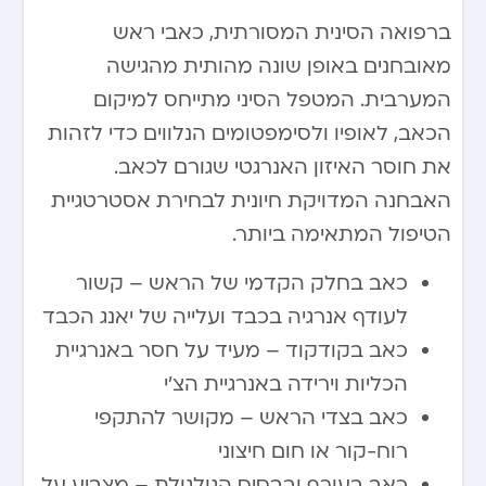
ברפואה הסינית המסורתית, כאבי ראש
מאובחנים באופן שונה מהותית מהגישה
המערבית. המטפל הסיני מתייחס למיקום
הכאב, לאופיו ולסימפטומים הנלווים כדי לזהות
את חוסר האיזון האנרגטי שגורם לכאב.
האבחנה המדויקת חיונית לבחירת אסטרטגיית
הטיפול המתאימה ביותר.
כאב בחלק הקדמי של הראש – קשור
לעודף אנרגיה בכבד ועלייה של יאנג הכבד
כאב בקודקוד – מעיד על חסר באנרגיית
הכליות וירידה באנרגיית הצ’י
כאב בצדי הראש – מקושר להתקפי
רוח-קור או חום חיצוני
כאב בעורף ובבסיס הגולגולת – מצביע על