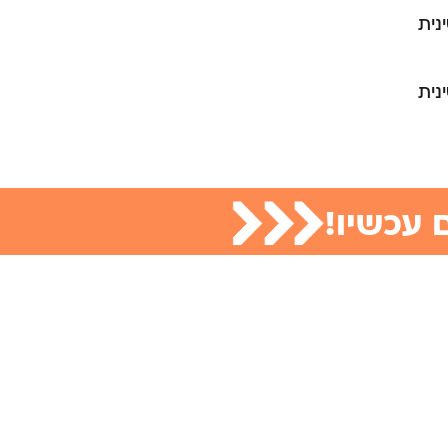
נית
נית
 עכשיו!