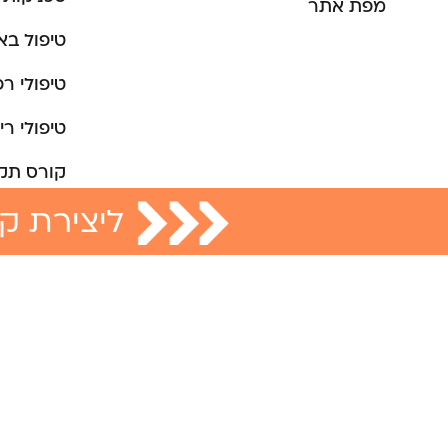
מפת אתר
טיפול ב
טיפולי רפ
טיפולי רי
קורס תק
ליצירת קש
מתכוני צ
סדנת דמי
טיפול במ
רפואה סי
צמחי מר
מחזור
הסבר על 